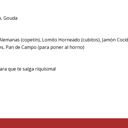
o, Gouda
 Alemanas (copetín), Lomito Horneado (cubitos), Jamón Coci
es, Pan de Campo (para poner al horno)
ra que te salga riquísima!